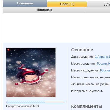
Основное
Блог
( 0 )
Др
Шпионаж
Основное
Дата рождения :
1 Апреля
Место рождения :
Россия
,
Н
Место нахождения :
Россия
Место проживания : не ука
Любимые места : не указа
Интересы : не указаны
Комплименты
Портрет заполнен на 66 %